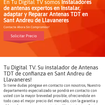
En Tu Digital TV somos
Instaladores
de antenas expertos en Instalar,
adaptar y Reparar Antenas TDT en
Sant Andreu de Llavaneres
Contacte Ahora Sin Compromiso!
Solicitar Precio
Tu Digital TV. Su instalador de Antenas
TDT de confianza en Sant Andreu de
Llavaneres!
Si tiene dudas póngase en contacto con nosotros, Nuestro
departamento especializado se pondrá en contacto con
usted con la mayor brevedad prosible, ofreciendole en
todo caso el mejor precio del mercado, con la garantia y