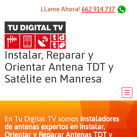
LLame Ahora!
662 914 737
Instalar, Reparar y
Orientar Antena TDT y
Satélite en Manresa
En Tu Digital TV somos
Instaladores
de antenas expertos en Instalar,
Orientar y Reparar Antenas TDT y