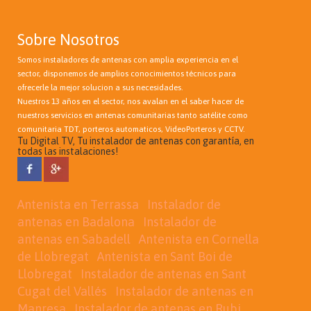
Sobre Nosotros
Somos instaladores de antenas con amplia experiencia en el
sector, disponemos de amplios conocimientos técnicos para
ofrecerle la mejor solucion a sus necesidades.
Nuestros 13 años en el sector, nos avalan en el saber hacer de
nuestros servicios en antenas comunitarias tanto satélite como
comunitaria TDT, porteros automaticos, VideoPorteros y CCTV.
Tu Digital TV, Tu instalador de antenas con garantía, en
todas las instalaciones!
Antenista en Terrassa
Instalador de
antenas en Badalona
Instalador de
antenas en Sabadell
Antenista en Cornella
de Llobregat
Antenista en Sant Boi de
Llobregat
Instalador de antenas en Sant
Cugat del Vallés
Instalador de antenas en
Manresa
Instalador de antenas en Rubi