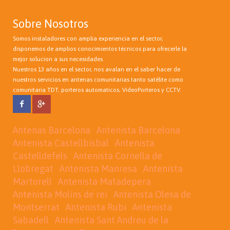
Sobre Nosotros
Somos instaladores con amplia experiencia en el sector,
disponemos de amplios conocimientos técnicos para ofrecerle la
mejor solucion a sus necesidades.
Nuestros 13 años en el sector, nos avalan en el saber hacer de
nuestros servicios en antenas comunitarias tanto satélite como
comunitaria TDT, porteros automaticos, VideoPorteros y CCTV.
Antenas Barcelona
Antenista Barcelona
Antenista Castellbisbal
Antenista
Castelldefels
Antenista Cornella de
Llobregat
Antenista Manresa
Antenista
Martorell
Antenista Matadepera
Antenista Molins de rei
Antenista Olesa de
Montserrat
Antenista Rubi
Antenista
Sabadell
Antenista Sant Andreu de la