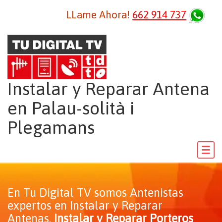
LLame Ahora!
662 914 737
Instalar y Reparar Antena
en Palau-solità i
Plegamans
En Tu Digital TV somos Antenistas
expertos en Instalar y Reparar
Antenas,
Instalar y Reparar Porteros