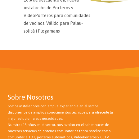
10% de descuento en, nueva
instalación de Porteros y
VideoPorteros para comunidades
de vecinos. Válido para Palau-
solità i Plegamans
Sobre Nosotros
Somos instaladores con amplia experiencia en el sector,
disponemos de amplios conocimientos técnicos para ofrecerle la
mejor solucion a sus necesidades.
Nuestros 13 años en el sector, nos avalan en el saber hacer de
nuestros servicios en antenas comunitarias tanto satélite como
comunitaria TDT, porteros automaticos, VideoPorteros y CCTV.