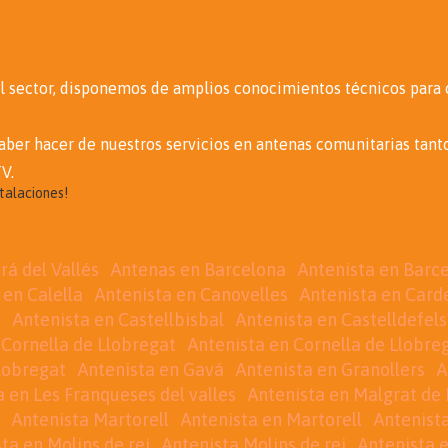
l sector, disponemos de amplios conocimientos técnicos para o
 saber hacer de nuestros servicios en antenas comunitarias tan
V.
stalaciones!
rá del Vallés
Antenas en Barcelona
Antenista en Barc
 en Calella
Antenista en Canovelles
Antenista en Car
s
Antenista en Castellbisbal
Antenista en Castelldefels
 Cornella de Llobregat
Antenista en Cornella de Llobre
lobregat
Antenista en Gavá
Antenista en Granollers
A
a en Les Franqueses del valles
Antenista en Malgrat de
Antenista Martorell
Antenista en Martorell
Antenist
ta en Molins de rei
Antenista Molins de rei
Antenista 