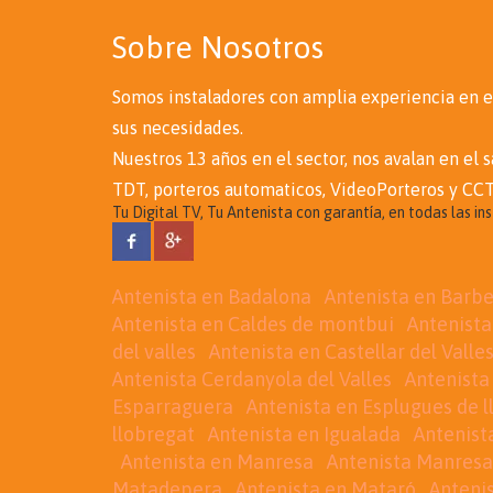
Sobre Nosotros
Somos instaladores con amplia experiencia en e
sus necesidades.
Nuestros 13 años en el sector, nos avalan en el
TDT, porteros automaticos, VideoPorteros y CCT
Tu Digital TV, Tu Antenista con garantía, en todas las in
Antenista en Badalona
Antenista en Barbe
Antenista en Caldes de montbui
Antenista
del valles
Antenista en Castellar del Valle
Antenista Cerdanyola del Valles
Antenista
Esparraguera
Antenista en Esplugues de l
llobregat
Antenista en Igualada
Antenist
Antenista en Manresa
Antenista Manresa
Matadepera
Antenista en Mataró
Antenis