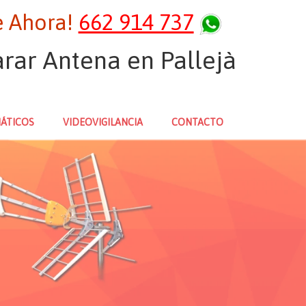
 Ahora!
662 914 737
arar Antena en Pallejà
ÁTICOS
VIDEOVIGILANCIA
CONTACTO