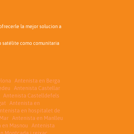
frecerle la mejor solucion a
to satélite como comunitaria
elona
Antenista en Berga
dedeu
Antenista Castellar
Antenista Castelldefels
gat
Antenista en
ntenista en hospitalet de
 Mar
Antenista en Manlleu
a en Masnou
Antenista
en Montcada i reixac