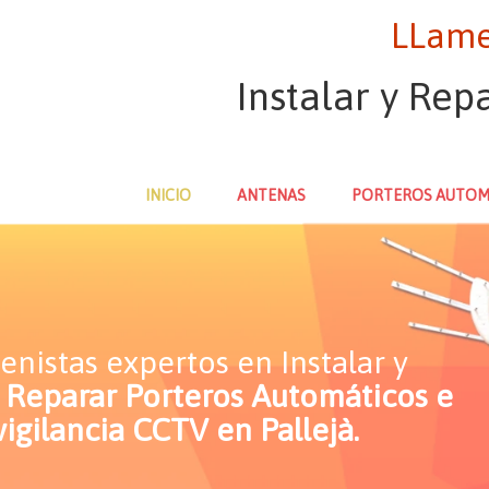
LLame
Instalar y Rep
INICIO
ANTENAS
PORTEROS AUTOM
enistas expertos en Instalar y
y Reparar Porteros Automáticos e
igilancia CCTV en Pallejà.