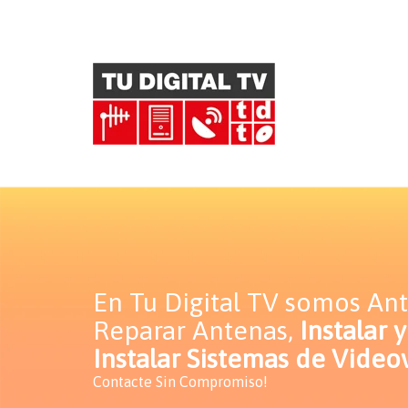
En Tu Digital TV somos Ant
Reparar Antenas,
Instalar 
Instalar Sistemas de Videov
Contacte Sin Compromiso!