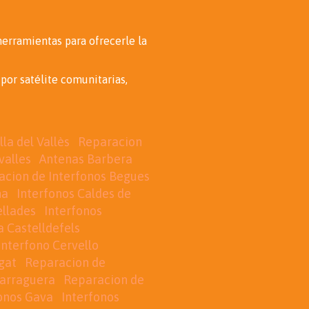
erramientas para ofrecerle la
por satélite comunitarias,
la del Vallès
Reparacion
valles
Antenas Barbera
acion de Interfonos Begues
na
Interfonos Caldes de
ellades
Interfonos
a Castelldefels
Interfono Cervello
gat
Reparacion de
parraguera
Reparacion de
onos Gava
Interfonos