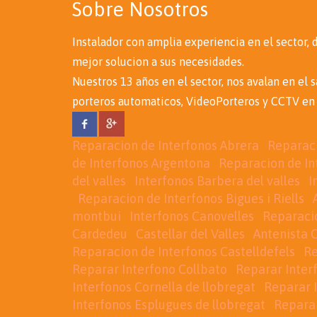
Sobre Nosotros
Instalador con amplia experiencia en el sector,
mejor solucion a sus necesidades.
Nuestros 13 años en el sector, nos avalan en el 
porteros automaticos, VideoPorteros y CCTV en 
Reparacion de Interfonos Abrera
Reparaci
de Interfonos Argentona
Reparacion de In
del valles
Interfonos Barbera del valles
I
Reparacion de Interfonos Bigues i Riells
montbui
Interfonos Canovelles
Reparacio
Cardedeu
Castellar del Valles
Antenista C
Reparacion de Interfonos Castelldefels
Re
Reparar Interfono Collbato
Reparar Inter
Interfonos Cornella de llobregat
Reparar 
Interfonos Esplugues de llobregat
Reparar