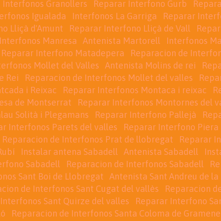
 Interfonos Granollers
Reparar Interfono Gurb
Repara
erfonos Igualada
Interfonos La Garriga
Reparar Interf
no Lliçà d'Amunt
Reparar Interfono Lliçà de Vall
Repara
Interfonos Manresa
Antenista Martorell
Interfonos Ma
Reparar Interfono Matadepera
Reparacion de Interfo
terfonos Mollet del Valles
Antenista Molins de rei
Repa
e Rei
Reparacion de Interfonos Mollet del valles
Repar
tcada i Reixac
Reparar Interfonos Montaca i reixac
R
lesa de Montserrat
Reparar Interfonos Montornes del v
lau Solità i Plegamans
Reparar Interfono Pallejà
Repa
r Interfonos Parets del valles
Reparar Interfono Piera
Reparacion de Interfonos Prat de llobregat
Reparar In
Rubí
Instalar antena Sabadell
Antenista Sabadell
Inst
erfono Sabadell
Reparacion de Interfonos Sabadell
Re
onos Sant Boi de Llobregat
Antenista Sant Andreu de la
cion de Interfonos Sant Cugat del vallès
Reparacion de
Interfonos Sant Quirze del valles
Reparar Interfono Sa
ló
Reparacion de Interfonos Santa Coloma de Gramene