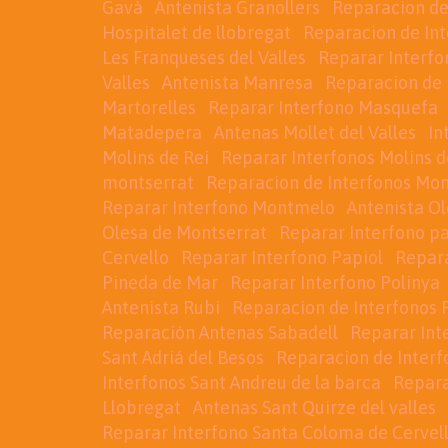
Gavà
Antenista Granollers
Reparacion de
Hospitalet de llobregat
Reparacion de Int
Les Franqueses del Valles
Reparar Interfo
Valles
Antenista Manresa
Reparacion de 
Martorelles
Reparar Interfono Masquefa
Matadepera
Antenas Mollet del Valles
In
Molins de Rei
Reparar Interfonos Molins d
montserrat
Reparacion de Interfonos Mon
Reparar Interfono Montmelo
Antenista O
Olesa de Montserrat
Reparar Interfono pa
Cervello
Reparar Interfono Papiol
Repara
Pineda de Mar
Reparar Interfono Polinya
Antenista Rubi
Reparacion de Interfonos 
Reparación Antenas Sabadell
Reparar Int
Sant Adriá del Besos
Reparacion de Interf
Interfonos Sant Andreu de la barca
Repara
Llobregat
Antenas Sant Quirze del valles
Reparar Interfono Santa Coloma de Cervel