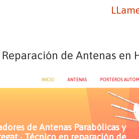
LLame
n Reparación de Antenas en H
INICIO
ANTENAS
PORTEROS AUTOM
ladores de Antenas Parabólicas y
regat
-
Técnico en reparación de