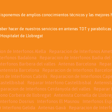
 disponemos de amplios conocimientos técnicos y las mejores h
saber hacer de nuestros servicios en antenas TDT y parabólicas 
Hospitalet de Llobregat
on de Interfonos Alella
Reparacion de Interfonos Ametl
terfonos Badalona
Reparacion de Interfonos Badia del 
nterfonos Barbera del valles
Antenas Barcelona
Repar
Antenista Barcelona
Reparacion de Interfonos Barcelo
n de Interfonos Cabrils
Reparacion de Interfonos Cap
astellbisbal
Reparar Interfono Castellbisbal
Antenist
paracion de Interfonos Cerdanyola del valles
Reparar 
fono Corbera de llobregat
Antenista Cornella de Llobre
Interfono Dosrius
Interfonos El Masnou
Interfonos Es
 Interfono Gelida
Antenas Gavà
Reparacion de Interf