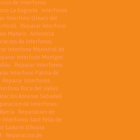
cion de Interfonos
ono La llagosta
Interfonos
r Interfono Llinars del
rtorell
Reparar Interfono
nos Mataro
Antenista
racion de Interfonos
ar Interfono Monistrol de
eparar Interfono Montgat
alles
Reparar Interfonos
rar Interfono Palma de
Reparar Interfonos
terfono Roca del Valles
alación Antenas Sabadell
paracion de Interfonos
 Barca
Reparacion de
 Interfonos Sant Feliu de
nt Sadurní D'Anoia
t
Reparacion de