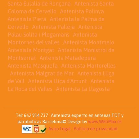
Santa Eulalia de Ronçana
Antenista Santa
Coloma de Cervello
Antenista Polinya
Antenista Piera
Antenista la Palma de
Cervello
Antenista Palleja
Antenista
Palau Solita i Plegamans
Antenista
Montornes del valles
Antenista Montmelo
Antenista Montgat
Antenista Monistrol de
Montserrat
Antenista Matadepera
Antenista Masquefa
Antenista Martorelles
Antenista Malgrat de Mar
Antenista Lliça
de Vall
Antenista Lliça d'Amunt
Antenista
La Roca del Valles
Antenista La Llagosta
Tel: 662 914 737 Antenista experto en antenas TDT y
parabólicas Barcelona© Design by
www.WebMax.es
Aviso Legal
Política de privacidad