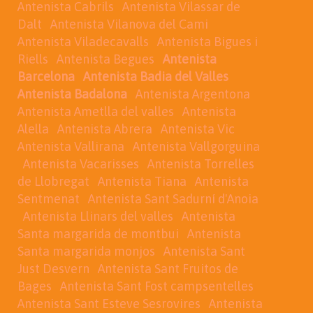
Antenista Cabrils
Antenista Vilassar de
Dalt
Antenista Vilanova del Cami
Antenista Viladecavalls
Antenista Bigues i
Riells
Antenista Begues
Antenista
Barcelona
Antenista Badia del Valles
Antenista Badalona
Antenista Argentona
Antenista Ametlla del valles
Antenista
Alella
Antenista Abrera
Antenista Vic
Antenista Vallirana
Antenista Vallgorguina
Antenista Vacarisses
Antenista Torrelles
de Llobregat
Antenista Tiana
Antenista
Sentmenat
Antenista Sant Sadurní d'Anoia
Antenista Llinars del valles
Antenista
Santa margarida de montbui
Antenista
Santa margarida monjos
Antenista Sant
Just Desvern
Antenista Sant Fruitos de
Bages
Antenista Sant Fost campsentelles
Antenista Sant Esteve Sesrovires
Antenista