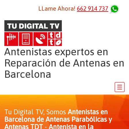
LLame Ahora!
662 914 737
Antenistas expertos en
Reparación de Antenas en
Barcelona
Tu Digital TV, Somos
Antenistas en
Barcelona de Antenas Parabólicas y
Antenas TDT
-
Antenista en la