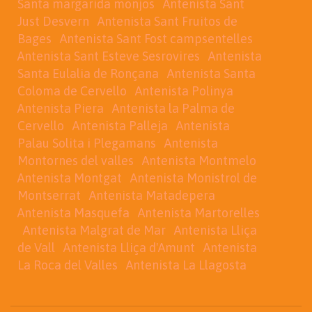
Santa margarida monjos
Antenista Sant
Just Desvern
Antenista Sant Fruitos de
Bages
Antenista Sant Fost campsentelles
Antenista Sant Esteve Sesrovires
Antenista
Santa Eulalia de Ronçana
Antenista Santa
Coloma de Cervello
Antenista Polinya
Antenista Piera
Antenista la Palma de
Cervello
Antenista Palleja
Antenista
Palau Solita i Plegamans
Antenista
Montornes del valles
Antenista Montmelo
Antenista Montgat
Antenista Monistrol de
Montserrat
Antenista Matadepera
Antenista Masquefa
Antenista Martorelles
Antenista Malgrat de Mar
Antenista Lliça
de Vall
Antenista Lliça d'Amunt
Antenista
La Roca del Valles
Antenista La Llagosta