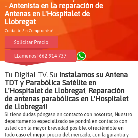
-
Antenista en la reparación de
Antenas en L'Hospitalet de
Llobregat
Contacte Sin Compromiso!
Solicitar Precio
LLamenos! 662 914 737
Tu Digital TV. Su
Instalamos su Antena
TDT y Parabólica Satélite en
L'Hospitalet de Llobregat
,
Reparación
de antenas parabólicas en L'Hospitalet
de Llobregat!
Si tiene dudas póngase en contacto con nosotros, Nuestro
departamento especializado se pondrá en contacto con
usted con la mayor brevedad posible, ofreciéndole en
todo caso el mejor precio del mercado, con la garantia y