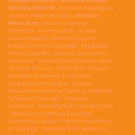
Antenista Granollers
Antenista Manresa
Antenista Martorell
Antenista Matadepera
Antenas Mollet del Valles
Antenista
Molins de rei
Antenista Olesa de
Montserrat
Antenista Rubi
Instalar
antena Sabadell
Antenista Sabadell
Instalación Antenas Sabadell
Reparación
Antenas Sabadell
Antenista Sant Andreu
de la Barca
Antenas Sant Quirze del valles
Antenas Terrassa
Antenista en Terrassa
Instalador de Antenas en Terrassa
Instalación de Antenas en Terrassa
Reparación de Antenas Terrassa
Antenista
Torrelles de Llobregat
Antenista
Viladecans
Antenista Sant Cugat del Vallés
Reparación de Antenas Barcelona
Antenista La Garriga
Antenista Hospitalet
de Llobregat
Antenista Gurb
Antenista