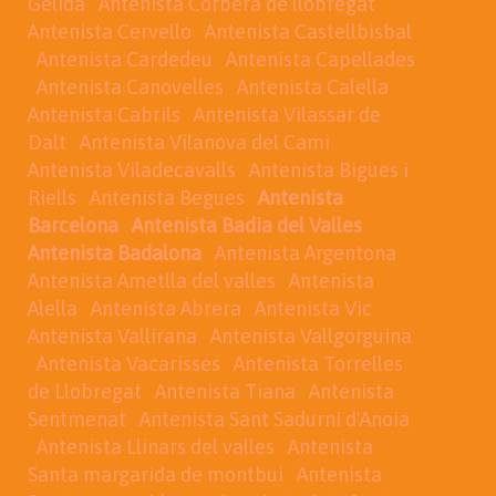
Gelida
Antenista Corbera de llobregat
Antenista Cervello
Antenista Castellbisbal
Antenista Cardedeu
Antenista Capellades
Antenista Canovelles
Antenista Calella
Antenista Cabrils
Antenista Vilassar de
Dalt
Antenista Vilanova del Cami
Antenista Viladecavalls
Antenista Bigues i
Riells
Antenista Begues
Antenista
Barcelona
Antenista Badia del Valles
Antenista Badalona
Antenista Argentona
Antenista Ametlla del valles
Antenista
Alella
Antenista Abrera
Antenista Vic
Antenista Vallirana
Antenista Vallgorguina
Antenista Vacarisses
Antenista Torrelles
de Llobregat
Antenista Tiana
Antenista
Sentmenat
Antenista Sant Sadurní d'Anoia
Antenista Llinars del valles
Antenista
Santa margarida de montbui
Antenista