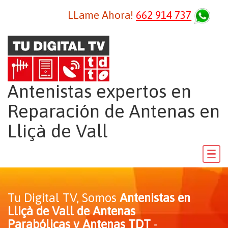
LLame Ahora!
662 914 737
Antenistas expertos en
Reparación de Antenas en
Lliçà de Vall
Tu Digital TV, Somos
Antenistas en
Lliçà de Vall de Antenas
Parabólicas y Antenas TDT
-