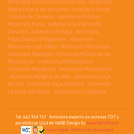
Antenista Sant Esteve Sesrovires
Antenista
Santa Eulalia de Ronçana
Antenista Santa
Coloma de Cervello
Antenista Polinya
Antenista Piera
Antenista la Palma de
Cervello
Antenista Palleja
Antenista
Palau Solita i Plegamans
Antenista
Montornes del valles
Antenista Montmelo
Antenista Montgat
Antenista Monistrol de
Montserrat
Antenista Matadepera
Antenista Masquefa
Antenista Martorelles
Antenista Malgrat de Mar
Antenista Lliça
de Vall
Antenista Lliça d'Amunt
Antenista
La Roca del Valles
Antenista La Llagosta
Tel: 662 914 737 Antenista experto en antenas TDT y
parabólicas Lliçà de Vall© Design by
www.WebMax.es
Aviso Legal
Política de privacidad