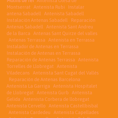
Molins de rei
Antenista Olesa de
Montserrat
Antenista Rubi
Instalar
antena Sabadell
Antenista Sabadell
Instalación Antenas Sabadell
Reparación
Antenas Sabadell
Antenista Sant Andreu
de la Barca
Antenas Sant Quirze del valles
Antenas Terrassa
Antenista en Terrassa
Instalador de Antenas en Terrassa
Instalación de Antenas en Terrassa
Reparación de Antenas Terrassa
Antenista
Torrelles de Llobregat
Antenista
Viladecans
Antenista Sant Cugat del Vallés
Reparación de Antenas Barcelona
Antenista La Garriga
Antenista Hospitalet
de Llobregat
Antenista Gurb
Antenista
Gelida
Antenista Corbera de llobregat
Antenista Cervello
Antenista Castellbisbal
Antenista Cardedeu
Antenista Capellades