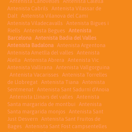
Antenista Canovelles
Antenista Calella
Antenista Cabrils
Antenista Vilassar de
Dalt
Antenista Vilanova del Cami
Antenista Viladecavalls
Antenista Bigues i
Riells
Antenista Begues
Antenista
Barcelona
Antenista Badia del Valles
Antenista Badalona
Antenista Argentona
Antenista Ametlla del valles
Antenista
Alella
Antenista Abrera
Antenista Vic
Antenista Vallirana
Antenista Vallgorguina
Antenista Vacarisses
Antenista Torrelles
de Llobregat
Antenista Tiana
Antenista
Sentmenat
Antenista Sant Sadurní d'Anoia
Antenista Llinars del valles
Antenista
Santa margarida de montbui
Antenista
Santa margarida monjos
Antenista Sant
Just Desvern
Antenista Sant Fruitos de
Bages
Antenista Sant Fost campsentelles