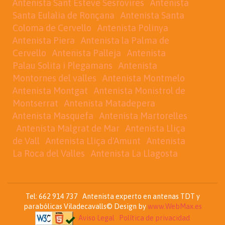
Antenista Sant Esteve Sesrovires
Antenista
Santa Eulalia de Ronçana
Antenista Santa
Coloma de Cervello
Antenista Polinya
Antenista Piera
Antenista la Palma de
Cervello
Antenista Palleja
Antenista
Palau Solita i Plegamans
Antenista
Montornes del valles
Antenista Montmelo
Antenista Montgat
Antenista Monistrol de
Montserrat
Antenista Matadepera
Antenista Masquefa
Antenista Martorelles
Antenista Malgrat de Mar
Antenista Lliça
de Vall
Antenista Lliça d'Amunt
Antenista
La Roca del Valles
Antenista La Llagosta
Tel: 662 914 737 Antenista experto en antenas TDT y
parabólicas Viladecavalls© Design by
www.WebMax.es
Aviso Legal
Política de privacidad