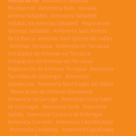
Molins de rei
Antenista Olesa de
Montserrat
Antenista Rubi
Instalar
antena Sabadell
Antenista Sabadell
Instalación Antenas Sabadell
Reparación
Antenas Sabadell
Antenista Sant Andreu
de la Barca
Antenas Sant Quirze del valles
Antenas Terrassa
Antenista en Terrassa
Instalador de Antenas en Terrassa
Instalación de Antenas en Terrassa
Reparación de Antenas Terrassa
Antenista
Torrelles de Llobregat
Antenista
Viladecans
Antenista Sant Cugat del Vallés
Reparación de Antenas Barcelona
Antenista La Garriga
Antenista Hospitalet
de Llobregat
Antenista Gurb
Antenista
Gelida
Antenista Corbera de llobregat
Antenista Cervello
Antenista Castellbisbal
Antenista Cardedeu
Antenista Capellades