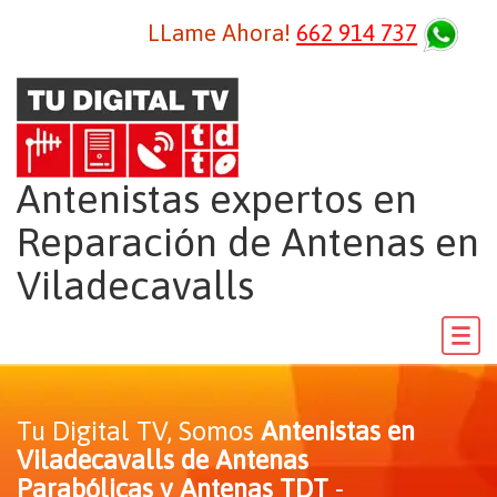
LLame Ahora!
662 914 737
Antenistas expertos en
Reparación de Antenas en
Viladecavalls
Tu Digital TV, Somos
Antenistas en
Viladecavalls de Antenas
Parabólicas y Antenas TDT
-