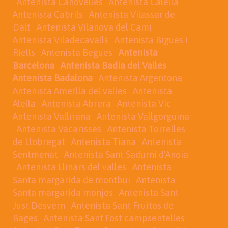
Antenista Canovelles
Antenista Calella
Antenista Cabrils
Antenista Vilassar de
Dalt
Antenista Vilanova del Cami
Antenista Viladecavalls
Antenista Bigues i
Riells
Antenista Begues
Antenista
Barcelona
Antenista Badia del Valles
Antenista Badalona
Antenista Argentona
Antenista Ametlla del valles
Antenista
Alella
Antenista Abrera
Antenista Vic
Antenista Vallirana
Antenista Vallgorguina
Antenista Vacarisses
Antenista Torrelles
de Llobregat
Antenista Tiana
Antenista
Sentmenat
Antenista Sant Sadurní d'Anoia
Antenista Llinars del valles
Antenista
Santa margarida de montbui
Antenista
Santa margarida monjos
Antenista Sant
Just Desvern
Antenista Sant Fruitos de
Bages
Antenista Sant Fost campsentelles